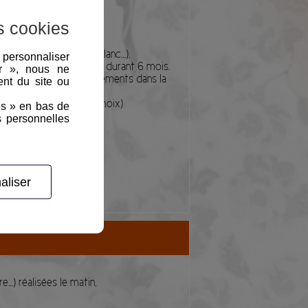
tos de groupes).
à 1h30 du matin max).
s cookies
avec couleur, noir et blanc…).
, personnaliser
 privé par mot de passe, durant 6 mois.
er », nous ne
rchies), Autres déplacements dans la
nt du site ou
e sur demande.
plusieurs photos au choix)
es » en bas de
s personnelles
aliser
e…) réalisées le matin,