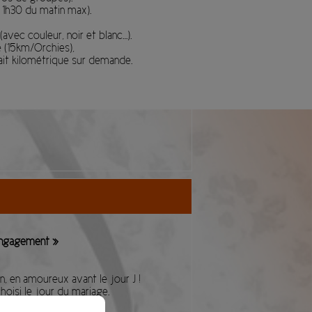
 1h30 du matin max).
avec couleur, noir et blanc…).
 (15km/Orchies),
ait kilométrique sur demande.
Engagement »
n, en amoureux avant le jour J !
oisi le jour du mariage.
, cérémonie civile…).