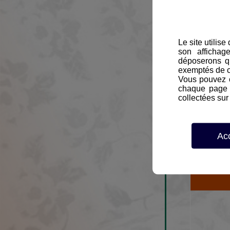
Le site utilis
Une gal
son affichag
Le dép
déposerons q
exemptés de 
Vous pouvez c
chaque page d
collectées sur 
Ac