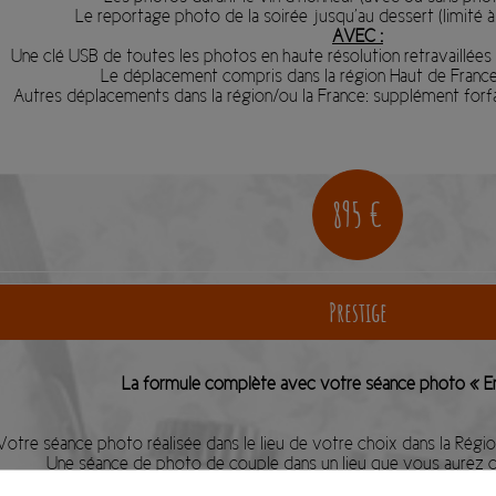
Le reportage photo de la soirée jusqu’au dessert (limité à
AVEC :
Une clé USB de toutes les photos en haute résolution retravaillées (
Le déplacement compris dans la région Haut de France
Autres déplacements dans la région/ou la France: supplément forf
895 €
Prestige
La formule complète avec votre séance photo « 
Votre séance photo réalisée dans le lieu de votre choix dans la Régio
Une séance de photo de couple dans un lieu que vous aurez ch
Un reportage photo de la ou des cérémonies (mairie, église