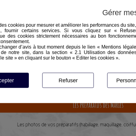
Les photos durant le vin d’honneur (avec ou sans pho
Le reportage photo de la soirée jusqu’au dessert (limité 
Gérer me
AVEC :
Une clé USB de toutes les photos en haute résolution retravaillées (
e des cookies pour mesurer et améliorer les performances du site
erie de l’intégralité des photos sur mon site Internet, avec un accès
e, fournir certains services. Si vous cliquez sur « Refus
lacement compris dans la région Haut de France (15km autour de d'O
ue des cookies strictement nécessaires au bon fonctionneme
région/ou la France: supplément forfait kilométriqu
consentement.
Un agrandissement 30x40 cm (une seule photo ou montage avec 
hanger d’avis à tout moment depuis le lien « Mentions légal
e notre site, dans la section « 2.1 Utilisation des donnée
le site » en cliquant sur le bouton « Editer les cookies ».
1080 €
cepter
Refuser
Personn
Les préparatifs des Mariés
Les photos de vos préparatifs (habillage, maquillage, coiffur